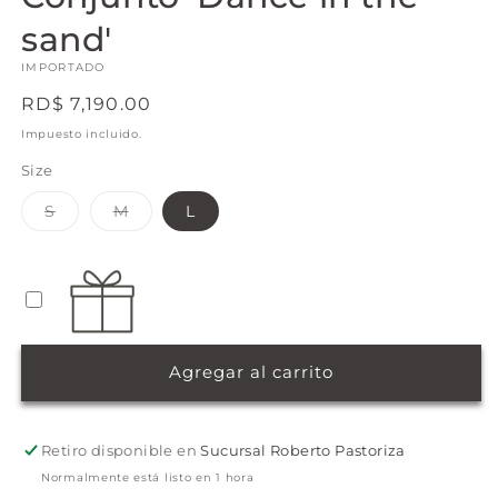
v
ventana
m
modal
sand'
IMPORTADO
Precio
RD$ 7,190.00
habitual
Impuesto incluido.
Size
Variante
Variante
S
M
L
agotada
agotada
o
o
no
no
disponible
disponible
Agregar al carrito
Retiro disponible en
Sucursal Roberto Pastoriza
Normalmente está listo en 1 hora