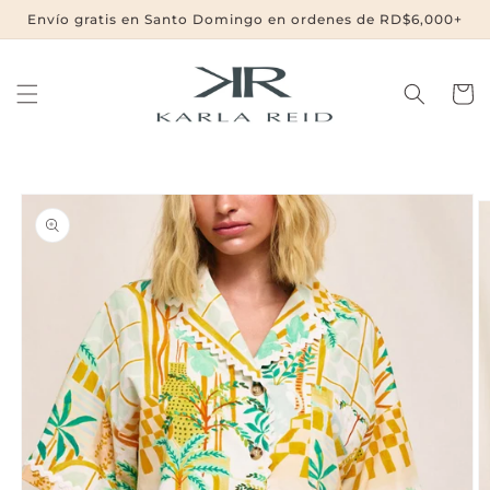
Ir
Envío gratis en Santo Domingo en ordenes de RD$6,000+
directamente
al contenido
Carrit
Ir
directamente
a la
información
del producto